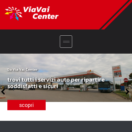
Da
Via Vai Center
trovi tutti i servizi auto per ripartire
soddisfatti e sicuri
scopri